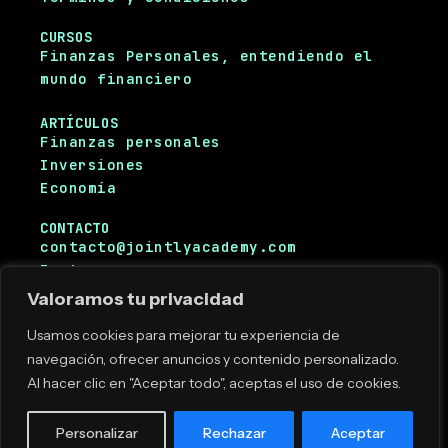
CURSOS
Finanzas Personales, entendiendo el
mundo financiero
ARTÍCULOS
Finanzas personales
Inversiones
Economía
CONTACTO
contacto@jointlyacademy.com
Instagram
Facebook
Valoramos tu privacidad
Usamos cookies para mejorar tu experiencia de
navegación, ofrecer anuncios y contenido personalizado.
Copyright © 2025. Jointly Academy. Todos
Al hacer clic en "Aceptar todo", aceptas el uso de cookies.
los derechos reservados.
Personalizar
Rechazar
Aceptar