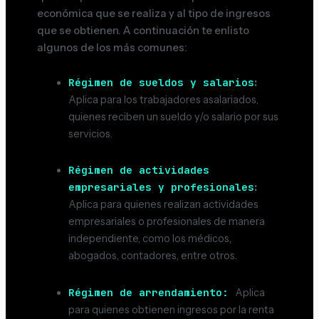
económica que se realiza y al tipo de ingresos
que se obtienen. A continuación te enlisto
algunos de los más comunes:
Régimen de sueldos y salarios
:
Aplica para los trabajadores asalariados,
quienes reciben un sueldo y/o salario por sus
servicios.
Régimen de actividades
empresariales y profesionales
:
Aplica para quienes realizan actividades
empresariales o profesionales de manera
independiente, como los médicos,
abogados, contadores, entre otros.
Régimen de arrendamiento:
Aplica
para quienes obtienen ingresos por la renta