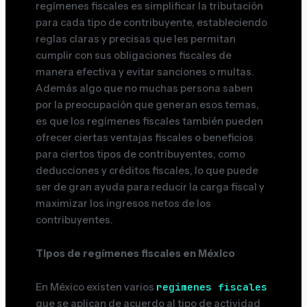
regímenes fiscales es simplificar la tributación
para cada tipo de contribuyente, estableciendo
reglas claras y precisas que les permitan
cumplir con sus obligaciones fiscales de
manera efectiva y evitar sanciones o multas.
Además algo que no muchas persona saben
por la preocupación que generan esos temas,
es que los regímenes fiscales también pueden
ofrecer ciertas ventajas fiscales o beneficios
para ciertos tipos de contribuyentes, como
deducciones y créditos fiscales, lo que puede
ser de gran ayuda para reducir la carga fiscal y
maximizar los ingresos netos de los
contribuyentes.
Tipos de regímenes fiscales en México
regímenes fiscales
En México existen varios
que se aplican de acuerdo al tipo de actividad