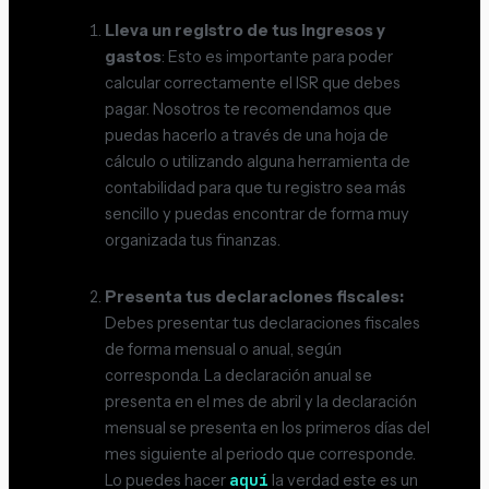
Lleva un registro de tus ingresos y
gastos
: Esto es importante para poder
calcular correctamente el ISR que debes
pagar. Nosotros te recomendamos que
puedas hacerlo a través de una hoja de
cálculo o utilizando alguna herramienta de
contabilidad para que tu registro sea más
sencillo y puedas encontrar de forma muy
organizada tus finanzas.
Presenta tus declaraciones fiscales:
Debes presentar tus declaraciones fiscales
de forma mensual o anual, según
corresponda. La declaración anual se
presenta en el mes de abril y la declaración
mensual se presenta en los primeros días del
mes siguiente al periodo que corresponde.
aquí
Lo puedes hacer
la verdad este es un