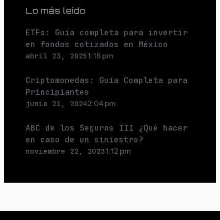
Lo más leído
ETFs: Guía completa para invertir
en fondos cotizados en México
abril 23, 2025
1:16 pm
Criptomonedas: Guía Completa para
Principiantes
junio 21, 2024
2:04 pm
ABC de los Seguros III ¿Qué hacer
en caso de un siniestro?
noviembre 22, 2023
1:12 pm