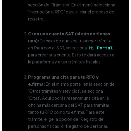
sección de “Trámites”. En el menú, selecciona
“Inscripción al RFC” para iniciar el proceso de
registro.
Crea una cuenta SAT (si aún no tienes
una):
En caso de que sea tu primer trámite
Mi Portal
en línea con el SAT, selecciona “
”
para crear una cuenta. Esto te dará acceso a
la plataforma y a tus trámites fiscales.
Programa una cita para tu RFC y
e.firma:
En el mismo portal, en la sección de
“Otros trámites y servicios”, selecciona
“Citas”. Aquí podrás reservar una cita en la
oficina más cercana del SAT para tramitar
tanto tu RFC como tu e.firma. Para este
trámite, elige la opción de “Registro de
personas físicas” o “Registro de personas