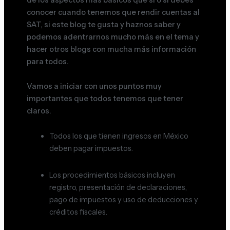
conocer cuando tenemos que rendir cuentas al
SAT, si este blog te gusta y haznos saber y
podemos adentrarnos mucho más en el tema y
hacer otros blogs con mucha más información
para todos.
Vamos a iniciar con unos puntos muy
importantes que todos tenemos que tener
claros.
Todos los que tienen ingresos en México
deben pagar impuestos.
Los procedimientos básicos incluyen
registro, presentación de declaraciones,
pago de impuestos y uso de deducciones y
créditos fiscales.