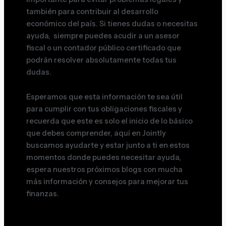
también para contribuir al desarrollo
económico del país. Si tienes dudas o necesitas
ayuda, siempre puedes acudir a un asesor
fiscal o un contador público certificado que
podrán resolver absolutamente todas tus
dudas.
Esperamos que esta información te sea útil
para cumplir con tus obligaciones fiscales y
recuerda que este es solo el inicio de lo básico
que debes comprender, aquí en Jointly
buscamos ayudarte y estar junto a ti en estos
momentos donde puedes necesitar ayuda,
espera nuestros próximos blogs con mucha
más información y consejos para mejorar tus
finanzas.