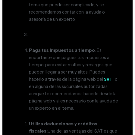
tema que puede ser complicado, y te
recomendamos contar con la ayuda o
asesoría de un experto.
Paga tus impuestos a tiempo
: Es
importante que pagues tus impuestos a
tiempo, para evitar multas y recargos que
pueden llegar a ser muy altos. Puedes
SAT
hacerlo a través de la página web del
o
en alguna de las sucursales autorizadas,
aunque te recomendamos hacerlo desde la
página web y si es necesario con la ayuda de
un experto en el tema.
Utiliza deducciones y créditos
fiscales:
Una de las ventajas del SAT es que