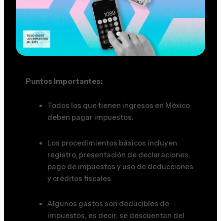
Puntos importantes:
Todos los que tienen ingresos en México
deben pagar impuestos.
Los procedimientos básicos incluyen
registro, presentación de declaraciones,
pago de impuestos y uso de deducciones
y créditos fiscales.
Algunos gastos son deducibles de
impuestos, es decir, se descuentan del