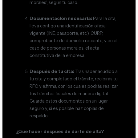
morales”, según tu caso.
Documentación necesaria:
Para la cita,
lleva contigo una identificación oficial
vigente (INE, pasaporte, etc.), CURP,
comprobante de domicilio reciente, y en el
caso de personas morales, el acta
constitutiva de la empresa.
Después de tu cita:
Tras haber acudido a
tu cita y completado el trámite, recibirás tu
RFC y e.firma, con los cuales podrás realizar
tus trámites fiscales de manera digital.
Guarda estos documentos en un lugar
seguro y, si es posible, haz copias de
respaldo.
¿Qué hacer después de darte de alta?