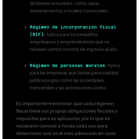
de bienes inmuebles, como casas,
departamentos o locales comerciales.
Régimen de incorporación fiscal
(RIF)
:
Aplica para los pequeños
empresarios y emprendedores que no
rebasan ciertos montos de ingresos al año.
Régimen de personas morales
: Aplica
para las empresas que tienen personalidad
jurídica propia, como las sociedades
mercantiles y las asociaciones civiles.
Es importante mencionar que cada régimen
fiscal tiene sus propias obligaciones fiscales y
requisitos para su aplicación, por lo que es
necesario conocer a fondo cada uno para
determinar cuál es el más adecuado en cada