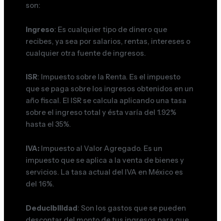
son:
Ingreso
: Es cualquier tipo de dinero que
recibes, ya sea por salarios, rentas, intereses o
cualquier otra fuente de ingresos.
ISR
: Impuesto sobre la Renta. Es el impuesto
que se paga sobre los ingresos obtenidos en un
año fiscal. El ISR se calcula aplicando una tasa
sobre el ingreso total y ésta varía del 1.92%
hasta el 35%.
IVA:
Impuesto al Valor Agregado. Es un
impuesto que se aplica a la venta de bienes y
servicios. La tasa actual del IVA en México es
del 16%.
Deducibilidad
: Son los gastos que se pueden
descontar del monto de tus ingresos para que