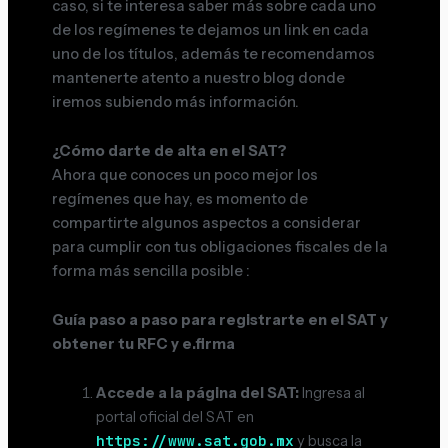
caso, si te interesa saber más sobre cada uno
de los regímenes te dejamos un link en cada
uno de los títulos, además te recomendamos
mantenerte atento a nuestro blog donde
iremos subiendo más información.
¿Cómo darte de alta en el SAT?
Ahora que conoces un poco mejor los
regímenes que hay, es momento de
compartirte algunos aspectos a considerar
para cumplir con tus obligaciones fiscales de la
forma más sencilla posible :
Guía paso a paso para registrarte en el SAT y
obtener tu RFC y e.firma
Accede a la página del SAT:
Ingresa al
portal oficial del SAT en
https://www.sat.gob.mx
y busca la