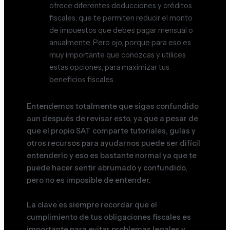
ofrece diferentes deducciones y créditos
fiscales, que te permiten reducir el monto
de impuestos que debes pagar mensual o
anualmente. Pero ojo, porque para eso es
muy importante que conozcas y utilices
estas opciones, para maximizar tus
beneficios fiscales.
Entendemos totalmente que sigas confundido
aun después de revisar esto, ya que a pesar de
que el propio SAT comparte tutoriales, guías y
otros recursos para ayudarnos puede ser difícil
entenderlo y eso es bastante normal ya que te
puede hacer sentir abrumado y confundido,
pero no es imposible de entender.
La clave es siempre recordar que el
cumplimiento de tus obligaciones fiscales es
importante para evitar problemas legales y