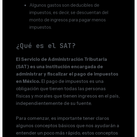
Algunos gastos son deducibles de
impuestos, es decir, se descuentan del
monto de ingresos para pagar menos
impuestos.
¿Qué es el SAT?
El Servicio de Administración Tributaria
(SAT) es una institución encargada de
administrar y fiscalizar el pago de impuestos
en México.
El pago de impuestos es una
obligación que tienen todas las personas
físicas y morales que tienen ingresos en el país,
independientemente de su fuente.
Para comenzar, es importante tener claros
algunos conceptos básicos que nos ayudarán a
entender un poco más rápido, estos conceptos