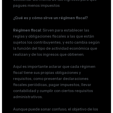
pagues menos impuestos
¿Qué es y cómo sirve un régimen fiscal?
Régimen fiscal
: Sirven para establecer las
reglas y obligaciones fiscales a las que están
sujetos los contribuyentes, y esto cambia según
la función del tipo de actividad económica que
realizan y de los ingresos que obtienen.
Aquí es importante aclarar que cada régimen
fiscal tiene sus propias obligaciones y
requisitos, como presentar declaraciones
fiscales periódicas, pagar impuestos, llevar
contabilidad y cumplir con ciertos requisitos
administrativos.
Aunque puede sonar confuso, el objetivo de los