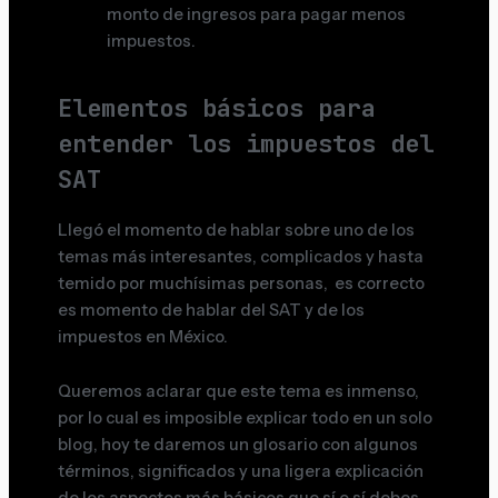
monto de ingresos para pagar menos
impuestos.
Elementos básicos para
entender los impuestos del
SAT
Llegó el momento de hablar sobre uno de los
temas más interesantes, complicados y hasta
temido por muchísimas personas, es correcto
es momento de hablar del SAT y de los
impuestos en México.
Queremos aclarar que este tema es inmenso,
por lo cual es imposible explicar todo en un solo
blog, hoy te daremos un glosario con algunos
términos, significados y una ligera explicación
de los aspectos más básicos que sí o sí debes