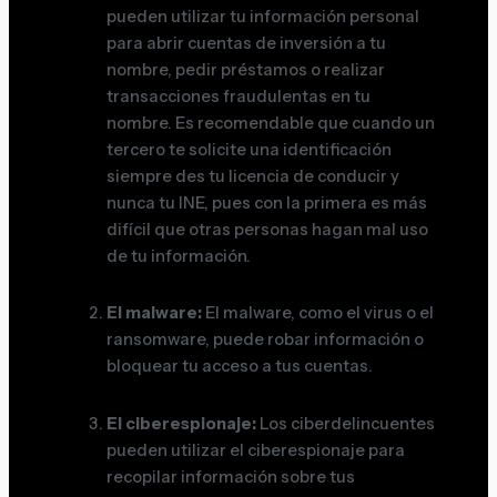
pueden utilizar tu información personal
para abrir cuentas de inversión a tu
nombre, pedir préstamos o realizar
transacciones fraudulentas en tu
nombre. Es recomendable que cuando un
tercero te solicite una identificación
siempre des tu licencia de conducir y
nunca tu INE, pues con la primera es más
difícil que otras personas hagan mal uso
de tu información.
El malware:
El malware, como el virus o el
ransomware, puede robar información o
bloquear tu acceso a tus cuentas.
El ciberespionaje:
Los ciberdelincuentes
pueden utilizar el ciberespionaje para
recopilar información sobre tus