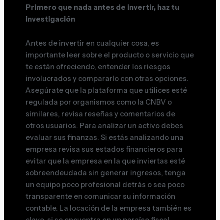
Primero que nada antes de invertir, haz tu
investigación
Antes de invertir en cualquier cosa, es
importante leer sobre el producto o servicio que
te están ofreciendo, entender los riesgos
involucrados y compararlo con otras opciones.
Asegúrate que la plataforma que utilices esté
regulada por organismos como la CNBV o
similares, revisa reseñas y comentarios de
otros usuarios. Para analizar un activo debes
evaluar sus finanzas. Si estás analizando una
empresa revisa sus estados financieros para
evitar que la empresa en la que inviertas esté
sobreendeudada sin generar ingresos, tenga
un equipo poco profesional detrás o sea poco
transparente en comunicar su información
contable. La locación de la empresa también es
clave, si se encuentra en un paraíso fiscal,