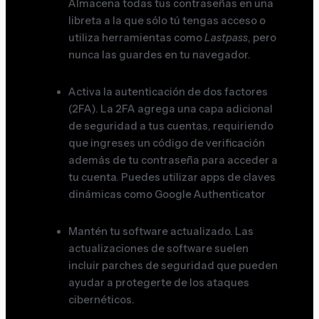
Almacena todas tus contraseñas en una
libreta a la que sólo tú tengas acceso o
utiliza herramientas como
Lastpass
, pero
nunca las guardes en tu navegador.
Activa la autenticación de dos factores
(2FA). La 2FA agrega una capa adicional
de seguridad a tus cuentas, requiriendo
que ingreses un código de verificación
además de tu contraseña para acceder a
tu cuenta. Puedes utilizar apps de claves
dinámicas como Google Authenticator
Mantén tu software actualizado. Las
actualizaciones de software suelen
incluir parches de seguridad que pueden
ayudar a protegerte de los ataques
cibernéticos.