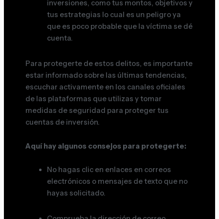
inversiones, como tus montos, objetivos y
tus estrategias lo cual es un peligro ya
que es poco probable que la víctima se dé
cuenta.
Para protegerte de estos delitos, es importante
estar informado sobre las últimas tendencias,
escuchar activamente en los canales oficiales
de las plataformas que utilizas y tomar
medidas de seguridad para proteger tus
cuentas de inversión.
Aquí hay algunos consejos para protegerte:
No hagas clic en enlaces en correos
electrónicos o mensajes de texto que no
hayas solicitado.
Comprueba la dirección de correo