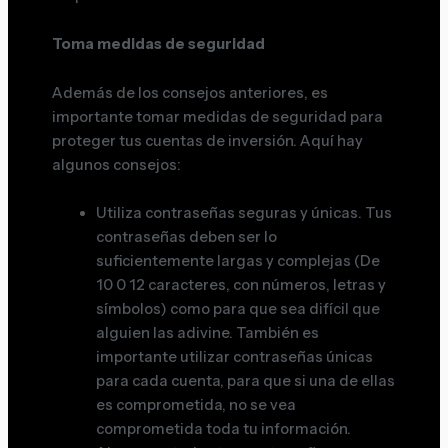
Toma medidas de seguridad
Además de los consejos anteriores, es
importante tomar medidas de seguridad para
proteger tus cuentas de inversión. Aquí hay
algunos consejos:
Utiliza contraseñas seguras y únicas. Tus
contraseñas deben ser lo
suficientemente largas y complejas (De
10 0 12 caracteres, con números, letras y
símbolos) como para que sea difícil que
alguien las adivine. También es
importante utilizar contraseñas únicas
para cada cuenta, para que si una de ellas
es comprometida, no se vea
comprometida toda tu información.