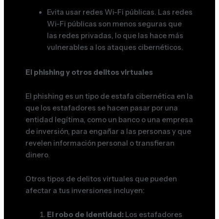
Evita usar redes Wi-Fi públicas. Las redes
Wi-Fi públicas son menos seguras que
las redes privadas, lo que las hace más
vulnerables a los ataques cibernéticos.
El phishing y otros delitos virtuales
El phishing es un tipo de estafa cibernética en la
que los estafadores se hacen pasar por una
entidad legítima, como un banco o una empresa
de inversión, para engañar a las personas y que
revelen información personal o transfieran
dinero.
Otros tipos de delitos virtuales que pueden
afectar a tus inversiones incluyen:
El robo de identidad:
Los estafadores