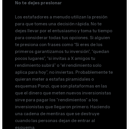
No te dejes presionar
Los estafadores a menudo utilizan la presión
para que tomes una decisión rápida. No te
dejes llevar por el entusiasmo y toma tu tiempo
para considerar todas tus opciones. Si alguien
te presiona con frases como “Si eres de los
primeros garantizamos tu inversión”, “quedan
pocos lugares”, “si invitas a X amigos tu
rendimiento subirá” o “el rendimiento solo
aplica para hoy”, no inviertas. Probablemente te
quieran meter a estafas piramidales o
esquemas Ponzi, que son plataformas en las
que el dinero que meten nuevos inversionistas
sirve para pagar los “rendimientos” a los
inversionistas que llegaron primero. Haciendo
una cadena de mentiras que se destruye
cuando las personas dejan de entrar al
esquema.