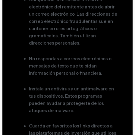
electrónico del remitente antes de abrir
un correo electrónico. Las direcciones de
correo electrónico fraudulentas suelen
contener errores ortográficos o
gramaticales. También utilizan
direcciones personales.
No respondas a correos electrónicos o
mensajes de texto que te pidan
información personal o financiera.
Instala un antivirus y un antimalware en
tus dispositivos. Estos programas
pueden ayudar a protegerte de los
ataques de malware.
Guarda en favoritos los links directos a
las plataformas de inversión que utilices,