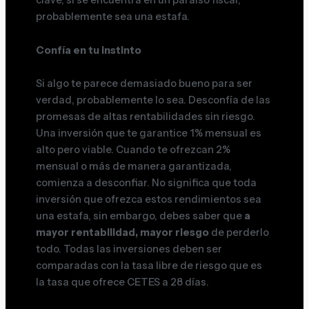
probablemente sea una estafa.
Confía en tu instinto
Si algo te parece demasiado bueno para ser
verdad, probablemente lo sea. Desconfía de las
promesas de altas rentabilidades sin riesgo.
Una inversión que te garantice 1% mensual es
alto pero viable. Cuando te ofrezcan 2%
mensual o más de manera garantizada,
comienza a desconfiar. No significa que toda
inversión que ofrezca estos rendimientos sea
una estafa, sin embargo, debes saber que
a
mayor rentabilidad, mayor riesgo
de perderlo
todo. Todas las inversiones deben ser
comparadas con la tasa libre de riesgo que es
la tasa que ofrece CETES a 28 días.