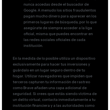
nunca accedas desde el buscador de
Google. A menudo los sitios fraudulentos
pagan mucho dinero para aparecer en los
primeros lugares de búsqueda, por lo que
asegúrate de siempre acceder a la liga
oficial, misma que puedes encontrar en
las redes sociales oficiales de cada
institución.
En la medida de lo posible utiliza un dispositivo
exclusivamente para hacer tus inversiones y
guárdalo en un lugar seguro dentro de tu
hogar. Utilizar navegadores que impiden que
terceros capturen tu información de rastreo
como Brave añaden una capa adicional de
seguridad. Si crees que estás siendo víctima de
un delito virtual, contacta inmediatamente a tu
institución financiera y a las autoridades como