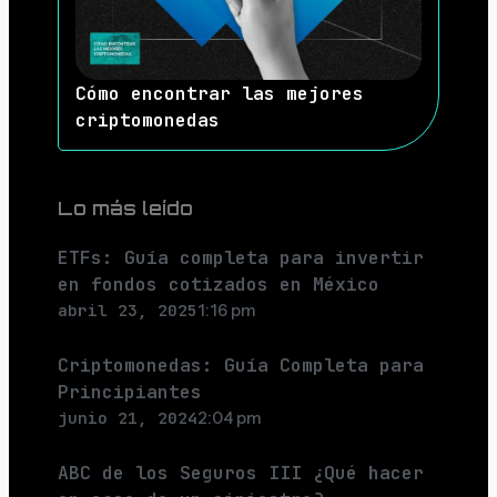
Cómo encontrar las mejores
criptomonedas
Lo más leído
ETFs: Guía completa para invertir
en fondos cotizados en México
abril 23, 2025
1:16 pm
Criptomonedas: Guía Completa para
Principiantes
junio 21, 2024
2:04 pm
ABC de los Seguros III ¿Qué hacer